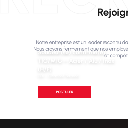
Rejoig
Notre entreprise est un leader reconnu dan
Nous croyons fermement que nos employés 
Soudeur(se) confirmé(e)
et compéte
TIG/MIG – Acier / Alu / Inox
(H/F)
CDI
Clermont-Ferrand
POSTULER