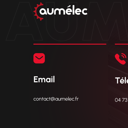
AUM
Email
Té
contact@aumelec.fr
04 73