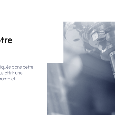
tre
liqués dans cette
s offrir une
mante et