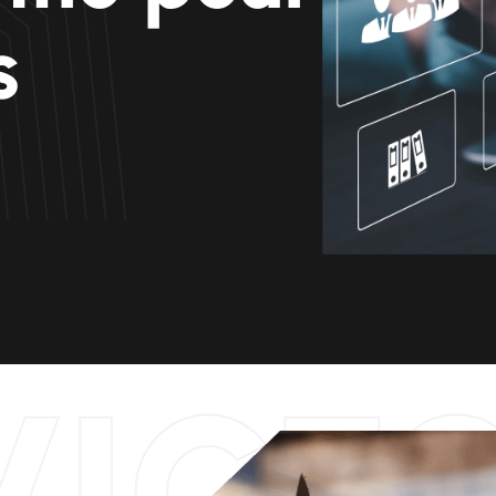
s
VICE