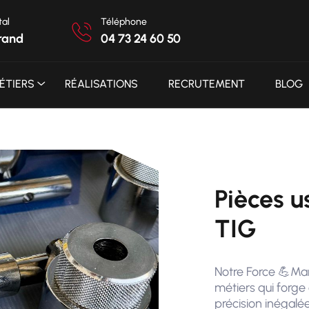
tal
Téléphone
rand
04 73 24 60 50
ÉTIERS
RÉALISATIONS
RECRUTEMENT
BLOG
Pièces u
TIG
Notre Force 💪Mari
métiers qui forge
précision inégalée