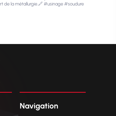
’art de la métallurgie.🔗 #usinage #soudure
C
Navigation