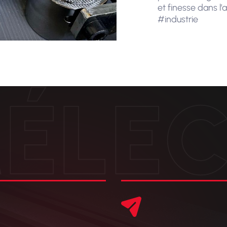
et finesse dans l
#industrie
ÉLE